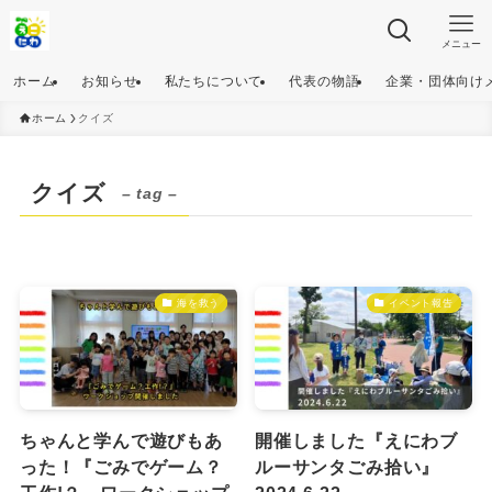
メニュー
ホーム
お知らせ
私たちについて
代表の物語
企業・団体向け
ホーム
クイズ
クイズ
– tag –
海を救う
イベント報告
ちゃんと学んで遊びもあ
開催しました『えにわブ
った！『ごみでゲーム？
ルーサンタごみ拾い』