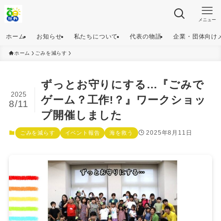
メニュー
ホーム
お知らせ
私たちについて
代表の物語
企業・団体向け
ホーム
ごみを減らす
ずっとお守りにする…『ごみで
2025
ゲーム？工作!？』ワークショッ
8/11
プ開催しました
2025年8月11日
ごみを減らす
イベント報告
海を救う