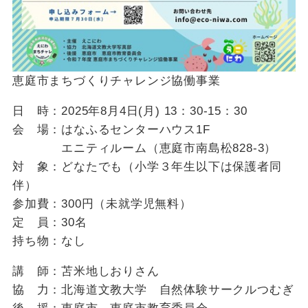
恵庭市まちづくりチャレンジ協働事業
日 時：2025年8月4日(月) 13：30-15：30
会 場：はなふるセンターハウス1F
エニティルーム（恵庭市南島松828-3）
対 象：どなたでも（小学３年生以下は保護者同
伴）
参加費：300円（未就学児無料）
定 員：30名
持ち物：なし
講 師：苫米地しおりさん
協 力：北海道文教大学 自然体験サークルつむぎ