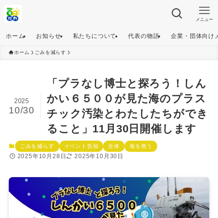
メニュー
ホーム
お知らせ
私たちについて
代表の物語
企業・団体向け
ホーム
ごみを減らす
「プラなし博士と探ろう！しん
かい６５００が見た海のプラス
2025
10/30
チック汚染とわたしたちができ
ること」11月30日開催します
ごみを減らす
イベント告知
全体
海を救う
2025年10月28日
2025年10月30日