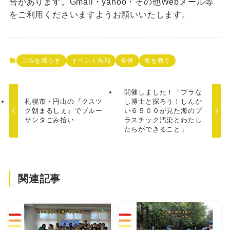
合があります。Gmail・yahoo・その他Webメール等
をご利用くださいますようお願いいたします。
ごみを減らす
イベント告知
全体
海を救う
開催しました！「プラな
札幌市・円山の『クスツ
し博士と探ろう！しんか
ク朝まるしぇ』でブルー
い６５００が見た海のプ
サンタごみ拾い
ラスチック汚染とわたし
たちができること」
関連記事