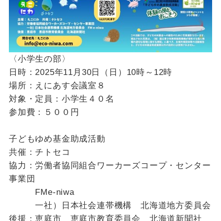
〈小学生の部〉
日時：2025年11月30日（日）10時～12時
場所：えにあす会議室８
対象・定員：小学生４０名
参加費：５００円
子どもゆめ基金助成活動
共催：チトセコ
協力：労働者協同組合ワーカーズコープ・センター
事業団
FMe-niwa
一社）日本社会連帯機構 北海道地方委員会
後援：恵庭市 恵庭市教育委員会 北海道新聞社