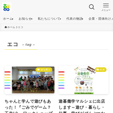
メニュー
ホーム
お知らせ
私たちについて
代表の物語
企業・団体向け
ホーム
エコ
エコ
– tag –
海を救う
全体
ちゃんと学んで遊びもあ
遊暮働学マルシェに出店
った！『ごみでゲーム？
します～遊び・暮らし・